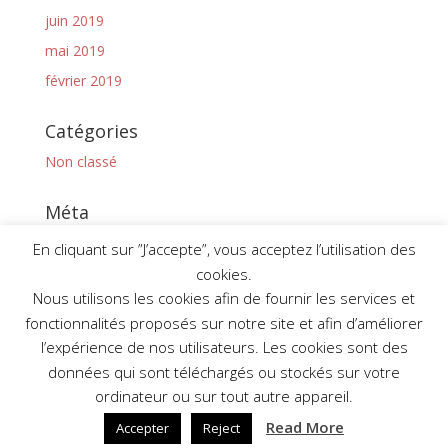
juin 2019
mai 2019
février 2019
Catégories
Non classé
Méta
Connexion
En cliquant sur ”J’accepte”, vous acceptez l’utilisation des
Flux des publications
cookies.
Nous utilisons les cookies afin de fournir les services et
Flux des commentaires
fonctionnalités proposés sur notre site et afin d’améliorer
Site de WordPress-FR
l’expérience de nos utilisateurs. Les cookies sont des
données qui sont téléchargés ou stockés sur votre
ordinateur ou sur tout autre appareil.
Read More
Accepter
Reject
L'établi 2024 - Tous droits réservés