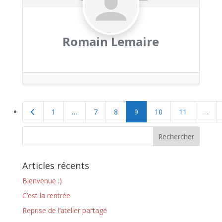
Romain Lemaire
Navigation
Articles plus récents
1
…
7
8
9
10
11
…
des
publications
Articles récents
Bienvenue :)
C’est la rentrée
Reprise de l’atelier partagé