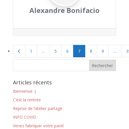
Alexandre Bonifacio
Navigation
Articles plus récents
1
…
5
6
7
8
9
…
3
des
publications
Articles récents
Bienvenue :)
C’est la rentrée
Reprise de l’atelier partagé
INFO COVID
Venez fabriquer votre paret