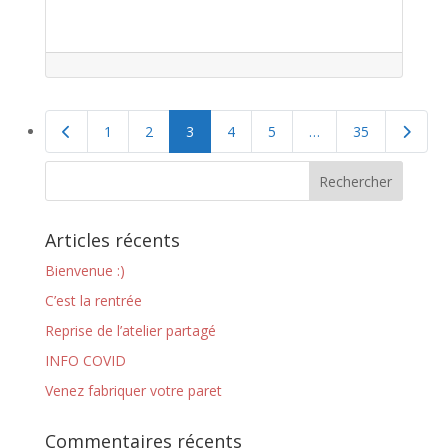
Navigation
Articles plus récents
Publica
1
2
3
4
5
…
35
des
publications
Articles récents
Bienvenue :)
C’est la rentrée
Reprise de l’atelier partagé
INFO COVID
Venez fabriquer votre paret
Commentaires récents